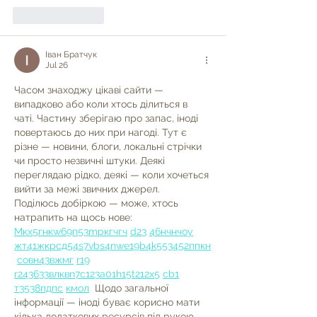
Like
Reply
Іван Братчук
Jul 26
Часом знаходжу цікаві сайти — 
випадково або коли хтось ділиться в 
чаті. Частину зберігаю про запас, іноді 
повертаюсь до них при нагоді. Тут є 
різне — новини, блоги, локальні стрічки 
чи просто незвичні штуки. Деякі 
переглядаю рідко, деякі — коли хочеться 
вийти за межі звичних джерел.  
Поділюсь добіркою — може, хтось 
натрапить на щось нове:  
М
к
х
5
г
нк
w69
п
53
mp
кг
чг
ч
d23
46
н
чн
чо
у
жт
41
ж
кр
сд
54
s7
vb
s4
nw
e19
b4
k55
34
52
пп
кн
с
о
вн
43
вж
мг
r19
r24
36
33
вл
кв
n7
c123
a01
h15
t21
2x5
cb1
т
35
38
пд
пс
км
ол
  Щодо загальної 
інформації — іноді буває корисно мати 
кілька додаткових ресурсів під рукою. 