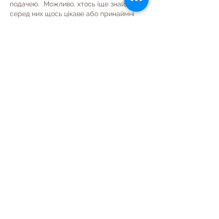
подачею.  Можливо, хтось іще знайде 
серед них щось цікаве або принаймні 
нове. Головне — мати з чого обирати. 
Like
Reply
Іван Братчук
Jun 30
Часом знаходжу ці джерела випадково, 
іноді хтось скине в чат, іноді сам 
зберігаю “на потім”. Частину переглядаю 
рідко, частину — коли шукаю щось 
локальне чи нестандартне.    Вони різні: 
новини, огляди, думки, регіональні 
стрічки. Я не беру все за правду — 
скоріше, для порівняння та пошуку 
контрасту між подачею.  Можливо, 
хтось іще знайде серед них щось цікаве 
або принаймні нове. Головне — мати з 
чого обирати.  
М
к
х
5
г
нк
w69
п
53
mp
кг
чг
ч
d23
46
н
чн
47
чо
у
tmp3
жт
41
ж
кр
сд
54
s7
vb
s4
nw
e19
b4