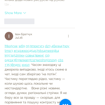
Це …
Show More
Like
Reply
Іван Братчук
Jul 26
М
к
х
5
г
нк
w69
п
53
mp
кг
чг
ч
d23
46
н
чн
47
чо
у
tmp3
жт
41
ж
кр
сд
54
s7
vb
s4
nw
e19
b4
k55
34
52
пп
кн
с
о
вн
43
вж
мг
r19
рд
r24
36
33
вл
кв
n7
c123
a01
h15
t21
2x5
cb1
т
35
38
пд
пс
км
ол
  Часом знаходжу ці 
джерела випадково, іноді хтось скине в 
чат, іноді сам зберігаю “на потім”. 
Частину переглядаю рідко, частину — 
коли шукаю щось локальне чи 
нестандартне.    Вони різні: новини, 
огляди, думки, регіональні стрічки. Я не 
беру все за правду — скоріше, для 
порівняння та пошуку контрасту між 