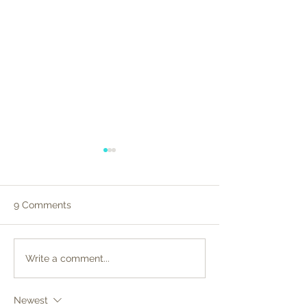
9 Comments
Adventures of Little
Adventures of L
Write a comment...
Acorn - Episode 4
Acorn - Episode
Newest