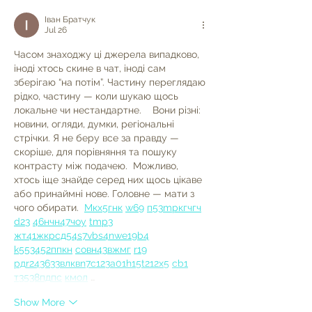
Іван Братчук
Jul 26
Часом знаходжу ці джерела випадково, 
іноді хтось скине в чат, іноді сам 
зберігаю “на потім”. Частину переглядаю 
рідко, частину — коли шукаю щось 
локальне чи нестандартне.    Вони різні: 
новини, огляди, думки, регіональні 
стрічки. Я не беру все за правду — 
скоріше, для порівняння та пошуку 
контрасту між подачею.  Можливо, 
хтось іще знайде серед них щось цікаве 
або принаймні нове. Головне — мати з 
чого обирати.  
М
к
х
5
г
нк
w69
п
53
mp
кг
чг
ч
d23
46
н
чн
47
чо
у
tmp3
жт
41
ж
кр
сд
54
s7
vb
s4
nw
e19
b4
k55
34
52
пп
кн
с
о
вн
43
вж
мг
r19
рд
r24
36
33
вл
кв
n7
c123
a01
h15
t21
2x5
cb1
т
35
38
пд
пс
км
ол
 …
Show More